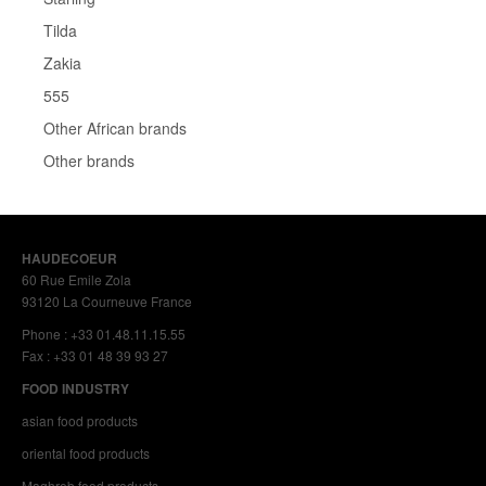
Tilda
Zakia
555
Other African brands
Other brands
HAUDECOEUR
60 Rue Emile Zola
93120 La Courneuve France
Phone : +33 01.48.11.15.55
Fax : +33 01 48 39 93 27
FOOD INDUSTRY
asian food products
oriental food products
Maghreb food products