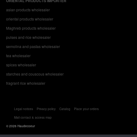
ORIENTAL PRODUCTS IMPORTER
asian products wholesaler
oriental products wholesaler
Maghreb products wholesaler
pulses and rice wholesaler
semolina and pastas wholesaler
tea wholesaler
spices wholesaler
starches and couscous wholesaler
fragrant rice wholesaler
Legal notices
Privacy policy
Catalog
Place your orders
Mail contact & access map
© 2026 Haudecoeur