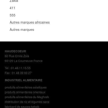
Zakia
411
555
Autres marques africaines
Autres marques
HAUDECOEUR
60 Rue Emile Zola
93120 La Courneuve France
Tél : 01.48.11.15.55
Fax : 01 48 39 93 27
INDUSTRIEL ALIMENTAIRE
produits alimentaires asiatiques
produits alimentaires orientaux
produits alimentaires du Maghreb
distribution de riz et légumes secs
fabricant de sauces kebab