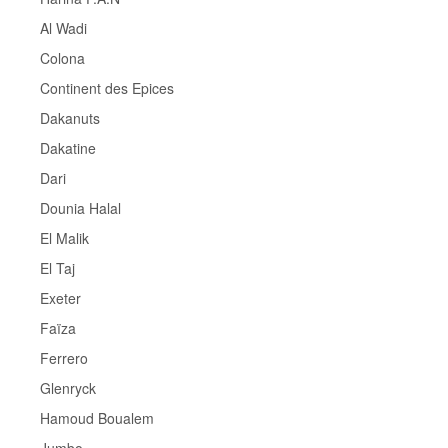
Al Wadi
Colona
Continent des Epices
Dakanuts
Dakatine
Dari
Dounia Halal
El Malik
El Taj
Exeter
Faïza
Ferrero
Glenryck
Hamoud Boualem