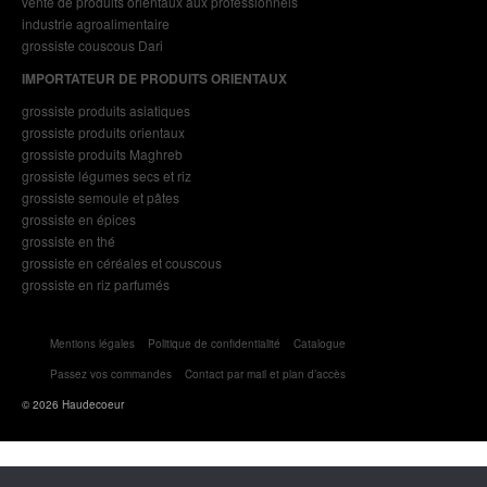
vente de produits orientaux aux professionnels
industrie agroalimentaire
grossiste couscous Dari
IMPORTATEUR DE PRODUITS ORIENTAUX
grossiste produits asiatiques
grossiste produits orientaux
grossiste produits Maghreb
grossiste légumes secs et riz
grossiste semoule et pâtes
grossiste en épices
grossiste en thé
grossiste en céréales et couscous
grossiste en riz parfumés
Mentions légales
Politique de confidentialité
Catalogue
Passez vos commandes
Contact par mail et plan d’accès
© 2026 Haudecoeur