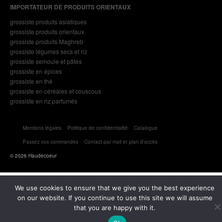
IMPORTATEUR DE PRODUITS ORIENTAUX
grossiste produits asiatiques
grossiste produits orientaux
grossiste produits Maghreb
grossiste légumes secs et riz
grossiste semoule et pâtes
grossiste en épices
grossiste en thé
grossiste en céréales et couscous
grossiste en riz parfumés
Mentions légales
Politique de confidentialité
Catalogue
Passez vos commandes
Contact par mail et plan d’accès
© 2026 Haudecoeur
We use cookies to ensure that we give you the best experience
on our website. If you continue to use this site we will assume
that you are happy with it.