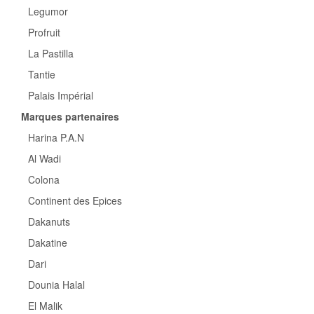
Legumor
Profruit
La Pastilla
Tantie
Palais Impérial
Marques partenaires
Harina P.A.N
Al Wadi
Colona
Continent des Epices
Dakanuts
Dakatine
Dari
Dounia Halal
El Malik