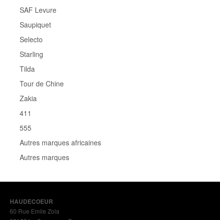
SAF Levure
Saupiquet
Selecto
Starling
Tilda
Tour de Chine
Zakia
411
555
Autres marques africaines
Autres marques
HAUDECOEUR
60 Rue Emile Zola