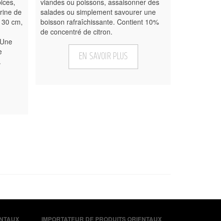
ices,
viandes ou poissons, assaisonner des
rine de
salades ou simplement savourer une
 30 cm,
boisson rafraîchissante. Contient 10%
de concentré de citron.
 Une
e
EN SAVOIR PLUS
.
ENTAUX
IMPORTATEUR DE PRODUITS ORIENTAUX