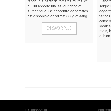
fabriqué à partir de tomates mûres, ce
Elaboré
qui lui apporte une saveur riche et
soigne
authentique. Ce concentré de tomates
dégermé
est disponible en format 880g et 440g.
farines
conserv
idéales
EN SAVOIR PLUS
maïs, l
et bien
HAUDECOEUR
INDUSTR