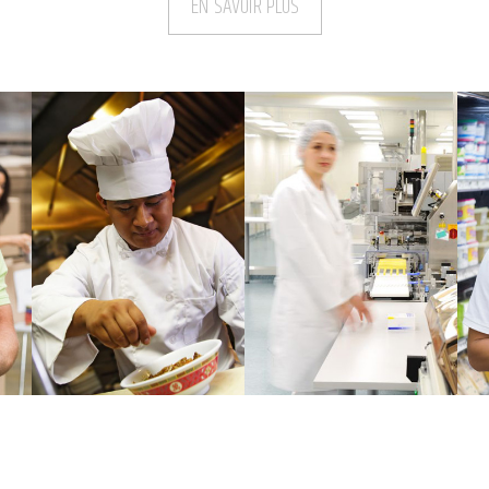
EN SAVOIR PLUS
rhf
agro