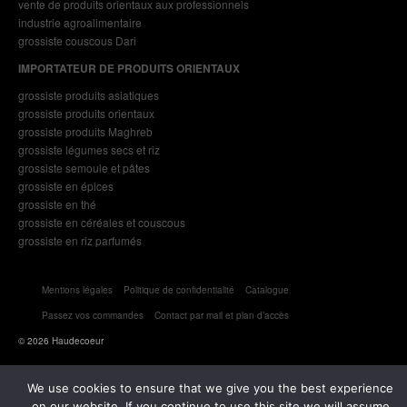
vente de produits orientaux aux professionnels
industrie agroalimentaire
grossiste couscous Dari
IMPORTATEUR DE PRODUITS ORIENTAUX
grossiste produits asiatiques
grossiste produits orientaux
grossiste produits Maghreb
grossiste légumes secs et riz
grossiste semoule et pâtes
grossiste en épices
grossiste en thé
grossiste en céréales et couscous
grossiste en riz parfumés
Mentions légales
Politique de confidentialité
Catalogue
Passez vos commandes
Contact par mail et plan d’accès
© 2026 Haudecoeur
We use cookies to ensure that we give you the best experience
on our website. If you continue to use this site we will assume