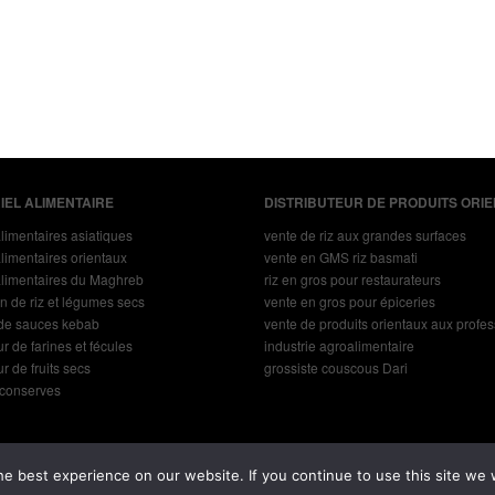
IEL ALIMENTAIRE
DISTRIBUTEUR DE PRODUITS ORI
alimentaires asiatiques
vente de riz aux grandes surfaces
alimentaires orientaux
vente en GMS riz basmati
alimentaires du Maghreb
riz en gros pour restaurateurs
on de riz et légumes secs
vente en gros pour épiceries
 de sauces kebab
vente de produits orientaux aux profe
ur de farines et fécules
industrie agroalimentaire
ur de fruits secs
grossiste couscous Dari
 conserves
Mentions légales
Politique de confidentialité
e best experience on our website. If you continue to use this site we w