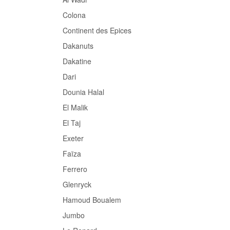
Colona
Continent des Epices
Dakanuts
Dakatine
Dari
Dounia Halal
El Malik
El Taj
Exeter
Faïza
Ferrero
Glenryck
Hamoud Boualem
Jumbo