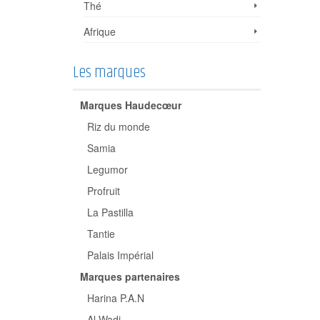
Thé
Afrique
Les marques
Marques Haudecœur
Riz du monde
Samia
Legumor
Profruit
La Pastilla
Tantie
Palais Impérial
Marques partenaires
Harina P.A.N
Al Wadi