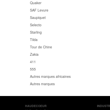
Quaker
SAF Levure
Saupiquet
Selecto
Starling
Tilda
Tour de Chine
Zakia
411
555
Autres marques africaines
Autres marques
HAUDECOEUR
INDUSTR