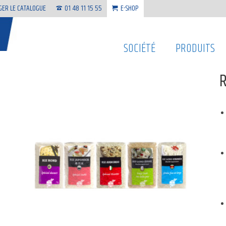
GER LE CATALOGUE
01 48 11 15 55
E-SHOP
SOCIÉTÉ
PRODUITS
R