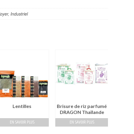
oyer, Industriel
Lentilles
Brisure de riz parfumé
Riz pa
DRAGON Thaïlande
EN SAVOIR PLUS
EN SAVOIR PLUS
EN