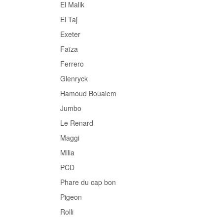
El Malik
El Taj
Exeter
Faïza
Ferrero
Glenryck
Hamoud Boualem
Jumbo
Le Renard
Maggi
Milia
PCD
Phare du cap bon
Pigeon
Rolli