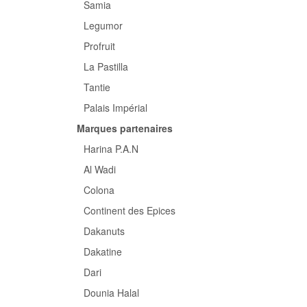
Samia
Legumor
Profruit
La Pastilla
Tantie
Palais Impérial
Marques partenaires
Harina P.A.N
Al Wadi
Colona
Continent des Epices
Dakanuts
ARI
Riz parfumé LOTUS
Riz SPECIALITES
Dakatine
Dari
US
EN SAVOIR PLUS
EN SAVOIR PLUS
Dounia Halal