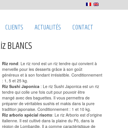
CLIENTS
ACTUALITÉS
CONTACT
iz BLANCS
Riz rond
: Le riz rond est un riz tendre qui convient à
merveille pour les desserts grâce à son goût
généreux et à son fondant irrésistible. Conditionnement
: 1, 5 et 25 kg.
Riz Sushi Japonica
: Le riz Sushi Japonica est un riz
tendre qui colle une fois cuit pour pouvoir être
mangé avec des baguettes. Il vous permettra de
préparer de véritables sushis et makis dans la pure
tradition japonaise. Conditionnement : 1 et 10 kg.
Riz arborio spécial risotto
: Le riz Arborio est d’origine
italienne. Il est cultivé dans la plaine du Pô, dans la
région de Lombardie. Il a comme caractéristique de