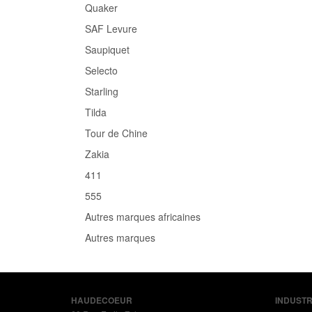
Quaker
SAF Levure
Saupiquet
Selecto
Starling
Tilda
Tour de Chine
Zakia
411
555
Autres marques africaines
Autres marques
HAUDECOEUR
INDUSTR