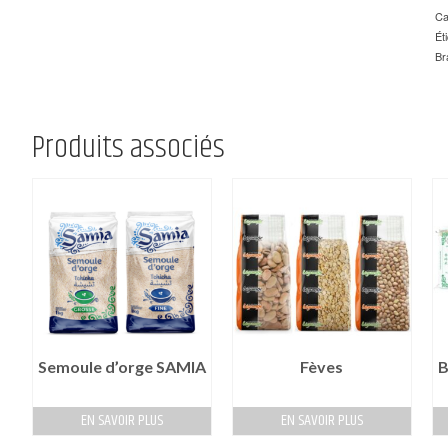
Ca
Ét
Br
Produits associés
Semoule d’orge SAMIA
Fèves
B
EN SAVOIR PLUS
EN SAVOIR PLUS