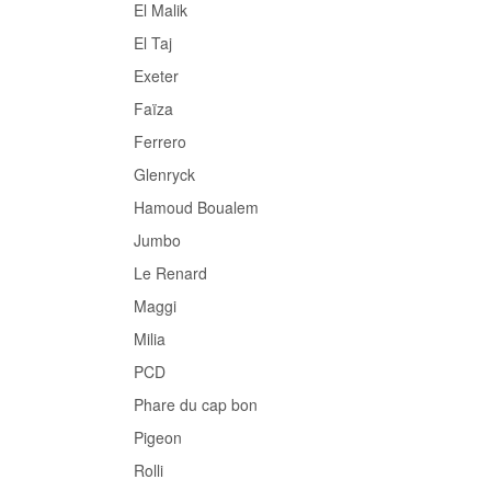
El Malik
El Taj
Exeter
Faïza
Ferrero
Glenryck
Hamoud Boualem
Jumbo
Le Renard
Maggi
Milia
PCD
Phare du cap bon
Pigeon
Rolli