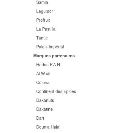
Samia
Legumor
Profruit
La Pastilla
Tantie
Palais Impérial
Marques partenaires
Harina P.A.N
Al Wadi
Colona
Continent des Epices
Dakanuts
Dakatine
Dari
Dounia Halal