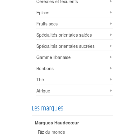
Céréales et féculents
Epices
Fruits secs
Spécialités orientales salées
Spécialités orientales sucrées
Gamme libanaise
Bonbons
Thé
Afrique
Les marques
GUMOR
Riz parfumé RIZIERE
Haricots
Marques Haudecœur
US
EN SAVOIR PLUS
EN SAVOIR PLUS
Riz du monde