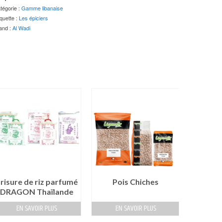
tégorie :
Gamme libanaise
iquette :
Les épiciers
and :
Al Wadi
risure de riz parfumé
Pois Chiches
DRAGON Thaïlande
EN SAVOIR PLUS
EN SAVOIR PLUS
EN