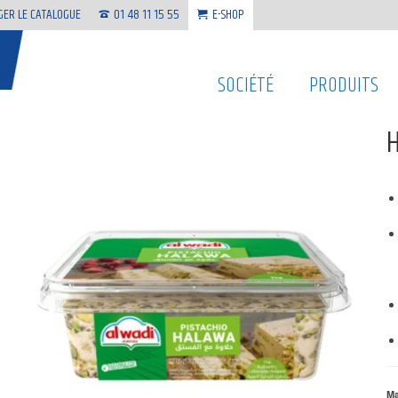
GER LE CATALOGUE
01 48 11 15 55
E-SHOP
SOCIÉTÉ
PRODUITS
H
Ma