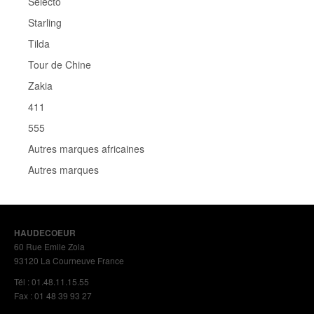
Selecto
Starling
Tilda
Tour de Chine
Zakia
411
555
Autres marques africaines
Autres marques
HAUDECOEUR
60 Rue Emile Zola
93120 La Courneuve France
Tél : 01.48.11.15.55
Fax : 01 48 39 93 27