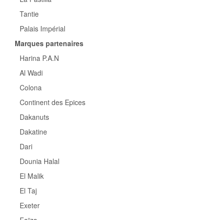
Tantie
Palais Impérial
Marques partenaires
Harina P.A.N
Al Wadi
Colona
Continent des Epices
Dakanuts
Dakatine
Dari
Dounia Halal
El Malik
El Taj
Exeter