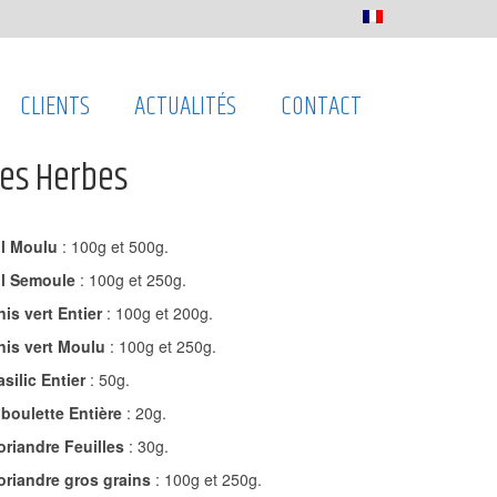
CLIENTS
ACTUALITÉS
CONTACT
Les Herbes
il Moulu
: 100g et 500g.
il Semoule
: 100g et 250g.
nis vert Entier
: 100g et 200g.
nis vert Moulu
: 100g et 250g.
asilic Entier
: 50g.
iboulette Entière
: 20g.
oriandre Feuilles
: 30g.
oriandre gros grains
: 100g et 250g.