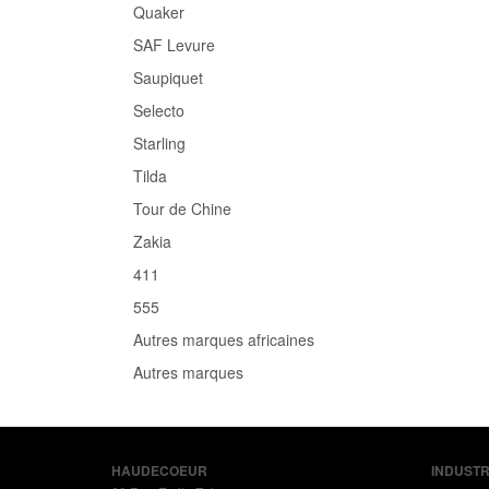
Quaker
SAF Levure
Saupiquet
Selecto
Starling
Tilda
Tour de Chine
Zakia
411
555
Autres marques africaines
Autres marques
HAUDECOEUR
INDUSTR