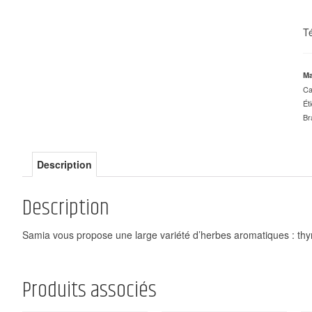
Té
Ma
Ca
Ét
Br
Description
Description
Samia vous propose une large variété d’herbes aromatiques : thym
Produits associés