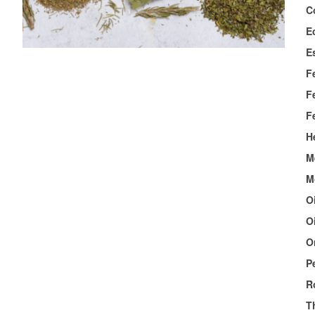
C
E
E
F
F
F
H
M
M
O
O
O
Pe
R
T