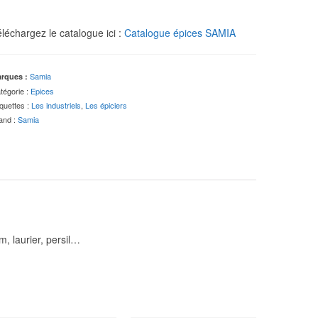
léchargez le catalogue ici :
Catalogue épices SAMIA
Samia
rques :
tégorie :
Epices
iquettes :
Les industriels
,
Les épiciers
and :
Samia
, laurier, persil…