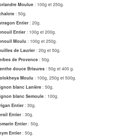
oriandre Moulue
: 100g et 250g.
chalote
: 50g.
stragon Entier
: 20g.
enouil Entier
: 100g et 200g.
enouil Moulu
: 100g et 250g.
euilles de Laurier
: 20g et 50g.
erbes de Provence
: 50g.
enthe douce Brisures
: 50g et 400 g.
olokheya Moulu
: 100g, 250g et 500g.
ignon blanc Lanière
: 50g.
ignon blanc Semoule
: 100g.
rigan Entier
: 30g.
rsil Entier
: 30g.
omarin Entier
: 50g.
hym Entier
: 50g.