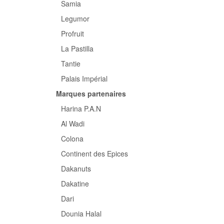
Samia
Legumor
Profruit
La Pastilla
Tantie
Palais Impérial
Marques partenaires
Harina P.A.N
Al Wadi
Colona
Continent des Epices
Dakanuts
Dakatine
Dari
Dounia Halal