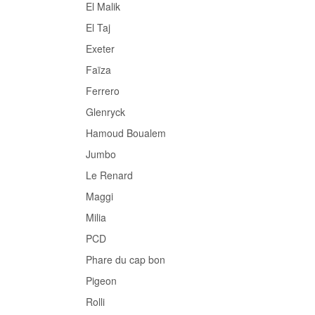
El Malik
El Taj
Exeter
Faïza
Ferrero
Glenryck
nts de
Falafel
Semoules LE RENAR
Hamoud Boualem
Jumbo
US
EN SAVOIR PLUS
EN SAVOIR PLUS
Le Renard
Maggi
Milia
PCD
Phare du cap bon
Pigeon
Rolli