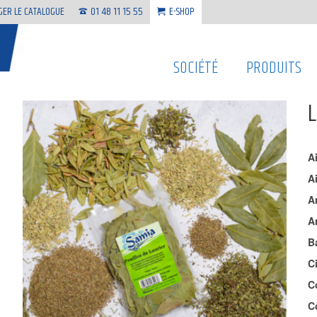
GER LE CATALOGUE
01 48 11 15 55
E-SHOP
SOCIÉTÉ
PRODUITS
A
A
A
A
B
C
C
C