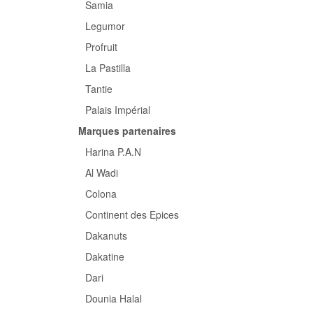
Samia
Legumor
Profruit
La Pastilla
Tantie
Palais Impérial
Marques partenaires
Harina P.A.N
Al Wadi
Colona
Continent des Epices
Dakanuts
Dakatine
Dari
Dounia Halal