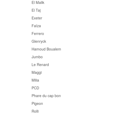
El Malik
El Taj
Exeter
Faïza
Ferrero
Glenryck
Hamoud Boualem
Jumbo
Le Renard
Maggi
Milia
PCD
Phare du cap bon
Pigeon
Rolli