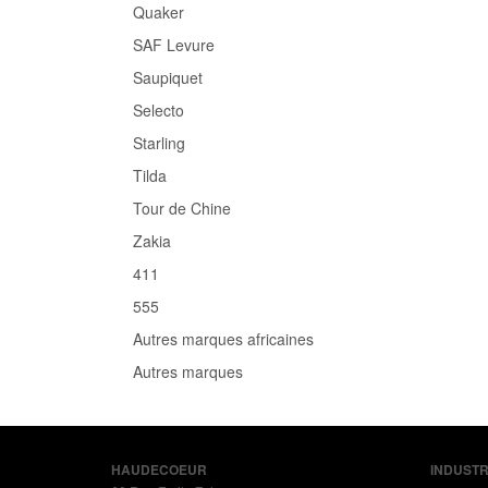
Quaker
SAF Levure
Saupiquet
Selecto
Starling
Tilda
Tour de Chine
Zakia
411
555
Autres marques africaines
Autres marques
HAUDECOEUR
INDUSTR