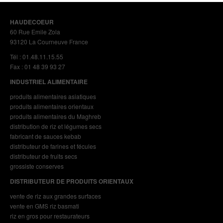
HAUDECOEUR
60 Rue Emile Zola
93120 La Courneuve France
Tél : 01.48.11.15.55
Fax : 01 48 39 93 27
INDUSTRIEL ALIMENTAIRE
produits alimentaires asiatiques
produits alimentaires orientaux
produits alimentaires du Maghreb
distribution de riz et légumes secs
fabricant de sauces kebab
distributeur de farines et fécules
distributeur de fruits secs
grossiste conserves
DISTRIBUTEUR DE PRODUITS ORIENTAUX
vente de riz aux grandes surfaces
vente en GMS riz basmati
riz en gros pour restaurateurs