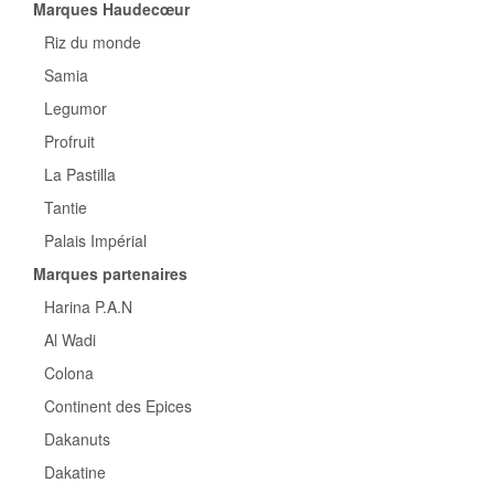
Marques Haudecœur
Riz du monde
Samia
Legumor
Profruit
La Pastilla
Tantie
Palais Impérial
Marques partenaires
Harina P.A.N
Al Wadi
Colona
Continent des Epices
Dakanuts
Dakatine