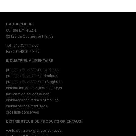
HAUDECOEUR
60 Rue Emile Zola
93120 La Courneuve France
Tél : 01.48.11.15.55
Fax : 01 48 39 93 27
INDUSTRIEL ALIMENTAIRE
produits alimentaires asiatiques
produits alimentaires orientaux
produits alimentaires du Maghreb
distribution de riz et légumes secs
fabricant de sauces kebab
distributeur de farines et fécules
distributeur de fruits secs
grossiste conserves
DISTRIBUTEUR DE PRODUITS ORIENTAUX
vente de riz aux grandes surfaces